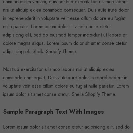
enim ad minim veniam, quis nostrud exercitation ullamco laboris
nisi ut aliquip ex ea commodo consequat. Duis aute irure dolor
in reprehenderit in voluptate velit esse cillum dolore eu fugiat
nulla pariatur. Lorem ipsum dolor sit amet conse ctetur
adipisicing elit, sed do eiusmod tempor incididunt ut labore et
dolore magna aliqua. Lorem ipsum dolor sit amet conse ctetur
Sold Out
Sold Out
adipisicing eli. Shella Shopify Theme.
Nostrud exercitation ullamco laboris nisi ut aliquip ex ea
commodo consequat. Duis aute irure dolor in reprehenderit in
voluptate velit esse cillum dolore eu fugiat nulla pariatur. Lorem
ipsum dolor sit amet conse ctetur.
Shella
S
hopify Theme.
Piece
Women's Long Sleeve
s Set Loose
Cable Knit Sweater Open
p Wide Leg
Front Cardigans Button
Sample Paragraph Text With Images
Loose Outerwear
Lorem ipsum dolor sit amet conse ctetur adipisicing elit, sed do
$45.99