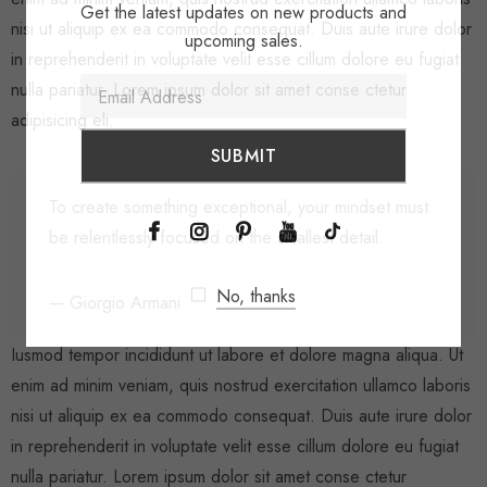
Get the latest updates on new products and
nisi ut aliquip ex ea commodo consequat. Duis aute irure dolor
upcoming sales.
in reprehenderit in voluptate velit esse cillum dolore eu fugiat
nulla pariatur. Lorem ipsum dolor sit amet conse ctetur
adipisicing eli.
To create something exceptional, your mindset must
be relentlessly focused on the smallest detail.
No, thanks
— Giorgio Armani
Iusmod tempor incididunt ut labore et dolore magna aliqua. Ut
enim ad minim veniam, quis nostrud exercitation ullamco laboris
nisi ut aliquip ex ea commodo consequat. Duis aute irure dolor
in reprehenderit in voluptate velit esse cillum dolore eu fugiat
nulla pariatur. Lorem ipsum dolor sit amet conse ctetur